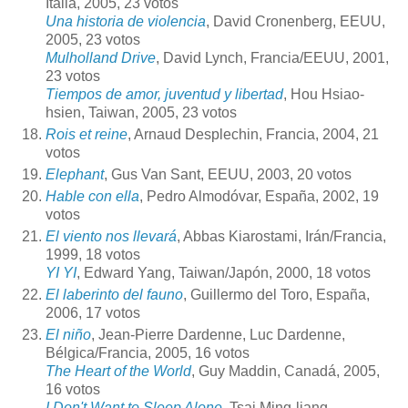
Italia, 2005, 23 votos
Una historia de violencia
, David Cronenberg, EEUU,
2005, 23 votos
Mulholland Drive
, David Lynch, Francia/EEUU, 2001,
23 votos
Tiempos de amor, juventud y libertad
, Hou Hsiao-
hsien, Taiwan, 2005, 23 votos
Rois et reine
, Arnaud Desplechin, Francia, 2004, 21
votos
Elephant
, Gus Van Sant, EEUU, 2003, 20 votos
Hable con ella
, Pedro Almodóvar, España, 2002, 19
votos
El viento nos llevará
, Abbas Kiarostami, Irán/Francia,
1999, 18 votos
YI YI
, Edward Yang, Taiwan/Japón, 2000, 18 votos
El laberinto del fauno
, Guillermo del Toro, España,
2006, 17 votos
El niño
, Jean-Pierre Dardenne, Luc Dardenne,
Bélgica/Francia, 2005, 16 votos
The Heart of the World
, Guy Maddin, Canadá, 2005,
16 votos
I Don't Want to Sleep Alone
, Tsai Ming-liang,