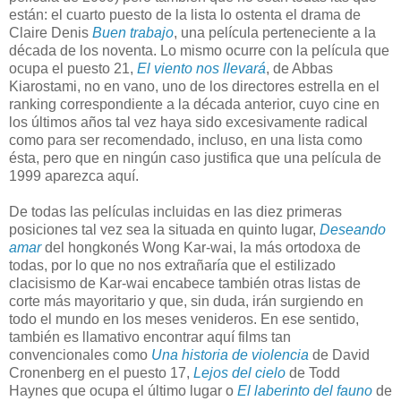
están: el cuarto puesto de la lista lo ostenta el drama de
Claire Denis
Buen trabajo
, una película perteneciente a la
década de los noventa. Lo mismo ocurre con la película que
ocupa el puesto 21,
El viento nos llevará
, de Abbas
Kiarostami, no en vano, uno de los directores estrella en el
ranking correspondiente a la década anterior, cuyo cine en
los últimos años tal vez haya sido excesivamente radical
como para ser recomendado, incluso, en una lista como
ésta, pero que en ningún caso justifica que una película de
1999 aparezca aquí.
De todas las películas incluidas en las diez primeras
posiciones tal vez sea la situada en quinto lugar,
Deseando
amar
del hongkonés Wong Kar-wai, la más ortodoxa de
todas, por lo que no nos extrañaría que el estilizado
clacisismo de Kar-wai encabece también otras listas de
corte más mayoritario y que, sin duda, irán surgiendo en
todo el mundo en los meses venideros. En ese sentido,
también es llamativo encontrar aquí films tan
convencionales como
Una historia de violencia
de David
Cronenberg en el puesto 17,
Lejos del cielo
de Todd
Haynes que ocupa el último lugar o
El laberinto del fauno
de