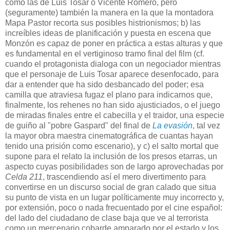
como las de Luis Tosar o Vicente Romero, pero
(seguramente) también la manera en la que la montadora
Mapa Pastor recorta sus posibles histrionismos; b) las
increíbles ideas de planificación y puesta en escena que
Monzón es capaz de poner en práctica a estas alturas y que
es fundamental en el vertiginoso tramo final del film (cf.
cuando el protagonista dialoga con un negociador mientras
que el personaje de Luis Tosar aparece desenfocado, para
dar a entender que ha sido desbancado del poder; esa
camilla que atraviesa fugaz el plano para indicarnos que,
finalmente, los rehenes no han sido ajusticiados, o el juego
de miradas finales entre el cabecilla y el traidor, una especie
de guiño al "pobre Gaspard" del final de
La evasión
, tal vez
la mayor obra maestra cinematográfica de cuantas hayan
tenido una prisión como escenario), y c) el salto mortal que
supone para el relato la inclusión de los presos etarras, un
aspecto cuyas posibilidades son de largo aprovechadas por
Celda 211
, trascendiendo así el mero divertimento para
convertirse en un discurso social de gran calado que situa
su punto de vista en un lugar políticamente muy incorrecto y,
por extensión, poco o nada frecuentado por el cine español:
del lado del ciudadano de clase baja que ve al terrorista
como un mercenario cobarde amparado por el estado y los