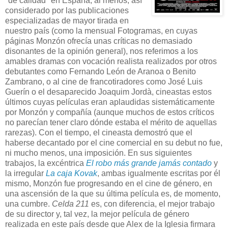
"de calidad" en España, al menos, así
considerado por las publicaciones
especializadas de mayor tirada en
nuestro país (como la mensual Fotogramas, en cuyas
páginas Monzón ofrecía unas críticas no demasiado
disonantes de la opinión general), nos referimos a los
amables dramas con vocación realista realizados por otros
debutantes como Fernando León de Aranoa o Benito
Zambrano, o al cine de francotiradores como José Luis
Guerín o el desaparecido Joaquim Jordà, cineastas estos
últimos cuyas películas eran aplaudidas sistemáticamente
por Monzón y compañía (aunque muchos de estos críticos
no parecían tener claro dónde estaba el mérito de aquellas
rarezas). Con el tiempo, el cineasta demostró que el
haberse decantado por el cine comercial en su debut no fue,
ni mucho menos, una imposición. En sus siguientes
trabajos, la excéntrica
El robo más grande jamás contado
y
la irregular
La caja Kovak
, ambas igualmente escritas por él
mismo, Monzón fue progresando en el cine de género, en
una ascensión de la que su última película es, de momento,
una cumbre.
Celda 211
es, con diferencia, el mejor trabajo
de su director y, tal vez, la mejor película de género
realizada en este país desde que Alex de la Iglesia firmara