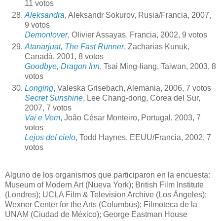
11 votos
Aleksandra
, Aleksandr Sokurov, Rusia/Francia, 2007,
9 votos
Demonlover
, Olivier Assayas, Francia, 2002, 9 votos
Atanarjuat, The Fast Runner
, Zacharias Kunuk,
Canadá, 2001, 8 votos
Goodbye, Dragon Inn
, Tsai Ming-liang, Taiwan, 2003, 8
votos
Longing
, Valeska Grisebach, Alemania, 2006, 7 votos
Secret Sunshine
, Lee Chang-dong, Corea del Sur,
2007, 7 votos
Vai e Vem
, João César Monteiro, Portugal, 2003, 7
votos
Lejos del cielo
, Todd Haynes, EEUU/Francia, 2002, 7
votos
Alguno de los organismos que participaron en la encuesta:
Museum of Modern Art (Nueva York); British Film Institute
(Londres); UCLA Film & Television Archive (Los Ángeles);
Wexner Center for the Arts (Columbus); Filmoteca de la
UNAM (Ciudad de México); George Eastman House