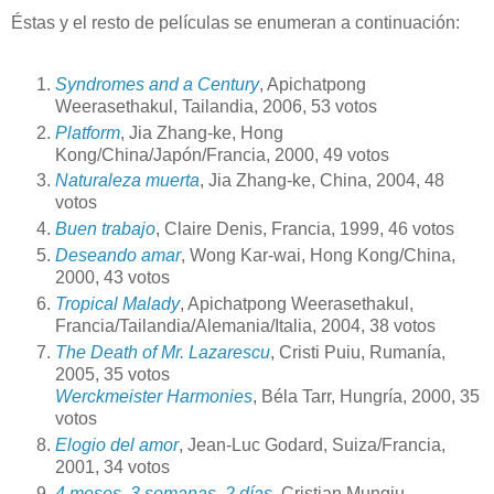
Éstas y el resto de películas se enumeran a continuación:
Syndromes and a Century
, Apichatpong
Weerasethakul, Tailandia, 2006, 53 votos
Platform
, Jia Zhang-ke, Hong
Kong/China/Japón/Francia, 2000, 49 votos
Naturaleza muerta
, Jia Zhang-ke, China, 2004, 48
votos
Buen trabajo
, Claire Denis, Francia, 1999, 46 votos
Deseando amar
, Wong Kar-wai, Hong Kong/China,
2000, 43 votos
Tropical Malady
, Apichatpong Weerasethakul,
Francia/Tailandia/Alemania/Italia, 2004, 38 votos
The Death of Mr. Lazarescu
, Cristi Puiu, Rumanía,
2005, 35 votos
Werckmeister Harmonies
, Béla Tarr, Hungría, 2000, 35
votos
Elogio del amor
, Jean-Luc Godard, Suiza/Francia,
2001, 34 votos
4 meses, 3 semanas, 2 días
, Cristian Mungiu,