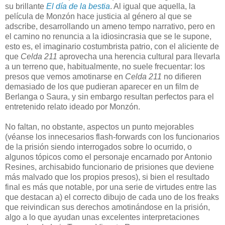
su brillante
El día de la bestia
. Al igual que aquella, la
película de Monzón hace justicia al género al que se
adscribe, desarrollando un ameno tempo narrativo, pero en
el camino no renuncia a la idiosincrasia que se le supone,
esto es, el imaginario costumbrista patrio, con el aliciente de
que
Celda 211
aprovecha una herencia cultural para llevarla
a un terreno que, habitualmente, no suele frecuentar: los
presos que vemos amotinarse en
Celda 211
no difieren
demasiado de los que pudieran aparecer en un film de
Berlanga o Saura, y sin embargo resultan perfectos para el
entretenido relato ideado por Monzón
.
No faltan, no obstante, aspectos un punto mejorables
(véanse los innecesarios flash-forwards con los funcionarios
de la prisión siendo interrogados sobre lo ocurrido, o
algunos tópicos como el personaje encarnado por Antonio
Resines, archisabido funcionario de prisiones que deviene
más malvado que los propios presos), si bien el resultado
final es más que notable, por una serie de virtudes entre las
que destacan a) el correcto dibujo de cada uno de los freaks
que reivindican sus derechos amotinándose en la prisión,
algo a lo que ayudan unas excelentes interpretaciones