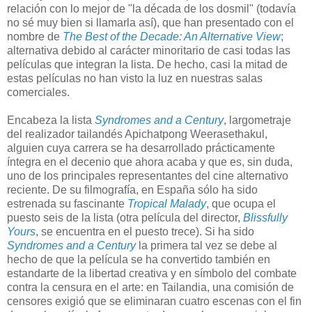
relación con lo mejor de "la década de los dosmil" (todavía
no sé muy bien si llamarla así), que han presentado con el
nombre de
The Best of the Decade: An Alternative View
;
alternativa debido al carácter minoritario de casi todas las
películas que integran la lista. De hecho, casi la mitad de
estas películas no han visto la luz en nuestras salas
comerciales.
Encabeza la lista
Syndromes and a Century
, largometraje
del realizador tailandés Apichatpong Weerasethakul,
alguien cuya carrera se ha desarrollado prácticamente
íntegra en el decenio que ahora acaba y que es, sin duda,
uno de los principales representantes del cine alternativo
reciente. De su filmografía, en España sólo ha sido
estrenada su fascinante
Tropical Malady
, que ocupa el
puesto seis de la lista (otra película del director,
Blissfully
Yours
, se encuentra en el puesto trece). Si ha sido
Syndromes and a Century
la primera tal vez se debe al
hecho de que la película se ha convertido también en
estandarte de la libertad creativa y en símbolo del combate
contra la censura en el arte: en Tailandia, una comisión de
censores exigió que se eliminaran cuatro escenas con el fin