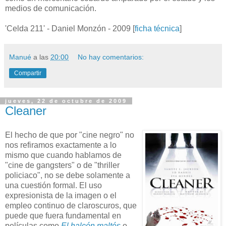
medios de comunicación.
'Celda 211' - Daniel Monzón - 2009 [
ficha técnica
]
Manué
a las
20:00
No hay comentarios:
Compartir
jueves, 22 de octubre de 2009
Cleaner
El hecho de que por "cine negro" no
nos refiramos exactamente a lo
mismo que cuando hablamos de
"cine de gangsters" o de "thriller
policiaco", no se debe solamente a
una cuestión formal. El uso
expresionista de la imagen o el
empleo continuo de claroscuros, que
puede que fuera fundamental en
películas como
El halcón maltés
o