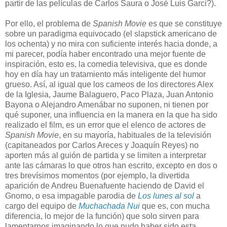
partir de las películas de Carlos Saura o José Luis Garci?).
Por ello, el problema de
Spanish Movie
es que se constituye
sobre un paradigma equivocado (el slapstick americano de
los ochenta) y no mira con suficiente interés hacia donde, a
mi parecer, podía haber encontrado una mejor fuente de
inspiración, esto es, la comedia televisiva, que es donde
hoy en día hay un tratamiento más inteligente del humor
grueso. Así, al igual que los cameos de los directores Alex
de la Iglesia, Jaume Balaguero, Paco Plaza, Juan Antonio
Bayona o Alejandro Amenábar no suponen, ni tienen por
qué suponer, una influencia en la manera en la que ha sido
realizado el film, es un error que el elenco de actores de
Spanish Movie
, en su mayoría, habituales de la televisión
(capitaneados por Carlos Areces y Joaquín Reyes) no
aporten más al guión de partida y se limiten a interpretar
ante las cámaras lo que otros han escrito, excepto en dos o
tres brevísimos momentos (por ejemplo, la divertida
aparición de Andreu Buenafuente haciendo de David el
Gnomo, o esa impagable parodia de
Los lunes al sol
a
cargo del equipo de
Muchachada Nui
que es, con mucha
diferencia, lo mejor de la función) que solo sirven para
lamentarnos imaginando lo que pudo haber sido esta