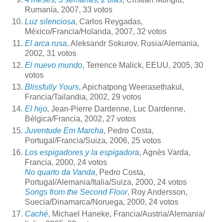
Rumanía, 2007, 33 votos
Luz silenciosa
, Carlos Reygadas,
México/Francia/Holanda, 2007, 32 votos
El arca rusa
, Aleksandr Sokurov, Rusia/Alemania,
2002, 31 votos
El nuevo mundo
, Terrence Malick, EEUU, 2005, 30
votos
Blissfully Yours
, Apichatpong Weerasethakul,
Francia/Tailandia, 2002, 29 votos
El hijo
, Jean-Pierre Dardenne, Luc Dardenne,
Bélgica/Francia, 2002, 27 votos
Juventude Em Marcha
, Pedro Costa,
Portugal/Francia/Suiza, 2006, 25 votos
Los espigadores y la espigadora
, Agnès Varda,
Francia, 2000, 24 votos
No quarto da Vanda
, Pedro Costa,
Portugal/Alemania/Italia/
Suiza, 2000, 24 votos
Songs from the Second Floor
, Roy Andersson,
Suecia/Dinamarca/Noruega, 2000, 24 votos
Caché
, Michael Haneke, Francia/Austria/Alemania/