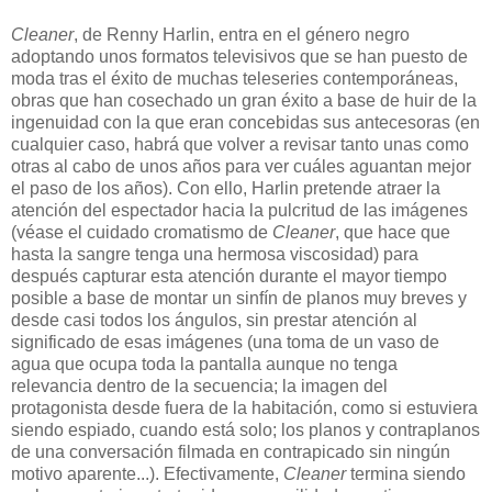
Cleaner
, de Renny Harlin, entra en el género negro
adoptando unos formatos televisivos que se han puesto de
moda tras el éxito de muchas teleseries contemporáneas,
obras que han cosechado un gran éxito a base de huir de la
ingenuidad con la que eran concebidas sus antecesoras (en
cualquier caso, habrá que volver a revisar tanto unas como
otras al cabo de unos años para ver cuáles aguantan mejor
el paso de los años). Con ello, Harlin pretende atraer la
atención del espectador hacia la pulcritud de las imágenes
(véase el cuidado cromatismo de
Cleaner
, que hace que
hasta la sangre tenga una hermosa viscosidad) para
después capturar esta atención durante el mayor tiempo
posible a base de montar un sinfín de planos muy breves y
desde casi todos los ángulos, sin prestar atención al
significado de esas imágenes
(una toma de un vaso de
agua que ocupa toda la pantalla aunque no tenga
relevancia dentro de la secuencia; la imagen del
protagonista desde fuera de la habitación, como si estuviera
siendo espiado, cuando está solo; los planos y contraplanos
de una conversación filmada en contrapicado sin ningún
motivo aparente...). Efectivamente,
Cleaner
termina siendo