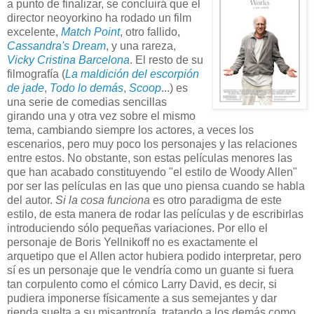
a punto de finalizar, se concluirá que el
director neoyorkino ha rodado un film
excelente,
Match Point
, otro fallido,
Cassandra's Dream
, y una rareza,
Vicky Cristina Barcelona
. El resto de su
filmografía (
La maldición del escorpión
de jade
,
Todo lo demás
,
Scoop
...) es
una serie de comedias sencillas
girando una y otra vez sobre el mismo
tema, cambiando siempre los actores, a veces los
escenarios, pero muy poco los personajes y las relaciones
entre estos. No obstante, son estas películas menores las
que han acabado constituyendo "el estilo de Woody Allen"
por ser las películas en las que uno piensa cuando se habla
del autor.
Si la cosa funciona
es otro paradigma de este
estilo, de esta manera de rodar las películas y de escribirlas
introduciendo sólo pequeñas variaciones. Por ello el
personaje de Boris Yellnikoff no es exactamente el
arquetipo que el Allen actor hubiera podido interpretar, pero
sí es un personaje que le vendría como un guante si fuera
tan corpulento como el cómico Larry David, es decir, si
pudiera imponerse físicamente a sus semejantes y dar
rienda suelta a su misantropía, tratando a los demás como