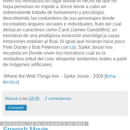
viven los monstruos un lugar donde el hecho de que no
haya personas no impide a Jonze llevar a cabo un
sobresaliente tratado de humanismo y psicología,
describiendo las costumbres de sus personajes desde
incontables ángulos sociales e individuales, fruto del cual
destacan caracteres como Carol (James Gandolfini), un
monstruo de una prodigiosa evolución psicológica cuyas
emociones estallan al final. Al igual que hicieran hace poco
Pete Docter y Bob Peterson con
Up
, Spike Jonze nos
recuerda en
Donde viven los monstruos
cuál es la
verdadera virtud del cine: despertar sentientos reales a partir
de imágenes artificiales.
'Where the Wild Things Are' - Spike Jonze - 2009 [
ficha
técnica
]
Manué
a las
18:00
2 comentarios:
Compartir
miércoles, 16 de diciembre de 2009
Spanish Movie