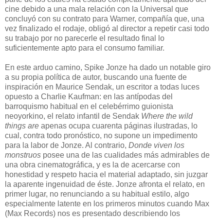
cine debido a una mala relación con la Universal que
concluyó con su contrato para Warner, compañía que, una
vez finalizado el rodaje, obligó al director a repetir casi todo
su trabajo por no parecerle el resultado final lo
suficientemente apto para el consumo familiar.
En este arduo camino,
Spike Jonze ha dado un notable giro
a su propia política de autor, buscando una fuente de
inspiración en Maurice Sendak, un escritor a todas luces
opuesto a Charlie Kaufman: en las antípodas del
barroquismo habitual en el celebérrimo guionista
neoyorkino, el relato infantil de Sendak
Where the wild
things are
apenas ocupa cuarenta páginas ilustradas, lo
cual, contra todo pronóstico, no supone un impedimento
para la labor de Jonze. Al contrario,
Donde viven los
monstruos
posee una de las cualidades más admirables de
una obra cinematográfica, y es la de acercarse con
honestidad y respeto hacia el material adaptado, sin juzgar
la aparente ingenuidad de éste
. Jonze afronta el relato, en
primer lugar, no renunciando a su habitual estilo, algo
especialmente latente en los primeros minutos cuando Max
(Max Records) nos es presentado describiendo los