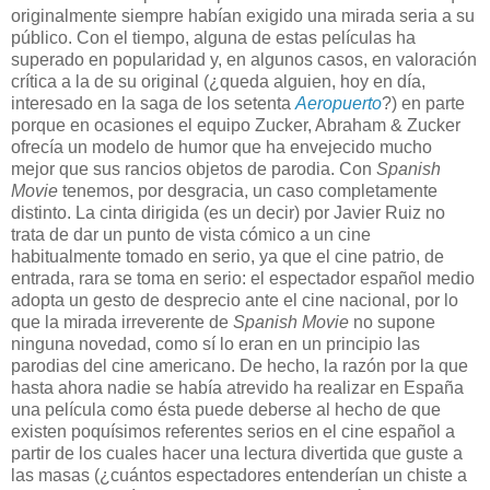
originalmente siempre habían exigido una mirada seria a su
público. Con el tiempo, alguna de estas películas ha
superado en popularidad y, en algunos casos, en valoración
crítica a la de su original (¿queda alguien, hoy en día,
interesado en la saga de los setenta
Aeropuerto
?) en parte
porque en ocasiones el equipo Zucker, Abraham & Zucker
ofrecía un modelo de humor que ha envejecido mucho
mejor que sus rancios objetos de parodia. Con
Spanish
Movie
tenemos, por desgracia, un caso completamente
distinto.
La cinta dirigida (es un decir) por Javier Ruiz no
trata de dar un punto de vista cómico a un cine
habitualmente tomado en serio, ya que el cine patrio, de
entrada, rara se toma en serio: el espectador español medio
adopta un gesto de desprecio ante el cine nacional, por lo
que la mirada irreverente de
Spanish Movie
no supone
ninguna novedad
, como sí lo eran en un principio las
parodias del cine americano
. De hecho, la razón por la que
hasta ahora nadie se había atrevido ha realizar en España
una película como ésta puede deberse al hecho de que
existen poquísimos referentes serios en el cine español a
partir de los cuales hacer una lectura divertida que guste a
las masas (¿cuántos espectadores entenderían un chiste a