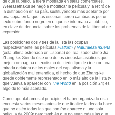
de que la película fuera mostrada en salas comerciales.
Weerasethakul se negó a modificar la película y la retiró de
la distribución en su país, sustituyéndola más adelante por
una copia en la que las escenas fueron cambiadas por un
texto sobre fondo negro en el que se informaba al público,
en clave de denuncia, sobre los problemas de la libertad de
expresión.
Las posiciones dos y tres de la lista las ocupan
respectivamente las películas
Platform
y
Naturaleza muerta
(esta última estrenada en España) del realizador chino Jia
Zhang-ke. Siendo éste uno de los cineastas asiáticos que
mejor compagina el exotismo de cierto tipo de cine con una
mirada delatora de los males del capitalismo y la
globalización mal entendida, el hecho de que Zhang-ke
quede doblemente representado en lo más alto de la lista (y
que vuelva a aparecer con
The World
en la posición 24) es
algo de lo más acertado.
Como apuntábamos al principio, el haber organizado esta
encuesta varios meses antes de que finalice la década hace
que no estén todas las que son (no aparece ni una sola
película de 2009) pero también que no sean todas las que