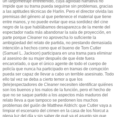
un largometraje entretenido, cuya agilidad narrativa no
impide que su trama pueda seguirse sin problemas, gracias
a las aptitudes técnicas de Harlin. Pero el director olvida las
premisas del género al que pertenece el material que tiene
entre manos, y no puede evitar que esa sordidez del cine
negro de la que hablábamos desaparezca de la mente del
espectador nada más abandonar la sala de proyección, en
parte porque
Cleaner
no aprovecha lo suficiente la
ambigüedad del relato de partida, no prestando demasiada
intención a hechos como que el bueno de Tom Cutler
(Samuel L. Jackson) participara en una trama para eliminar
al asesino de su mujer después de que éste fuera
encarcelado, o que el único agente de todo el cuerpo de
policía que nunca ha participado en tramas de corrupción
pueda ser capaz de llevar a cabo un terrible asesinato. Todo
ello tal vez se deba a cierto temor a que los
(tele)espectadores de
Cleaner
necesiten identificar quiénes
son los buenos y los malos de la función, pero el hecho de
que no se saque partido a los aspectos más maduros del
relato lleva a que tampoco se perdonen los muchos
problemas del guión de Matthew Aldrich: que Cutler vaya a
limpiar el escenario del crimen en la casa de los Norcut a
plena luz del día y sin saber de qué va el asunto sin que