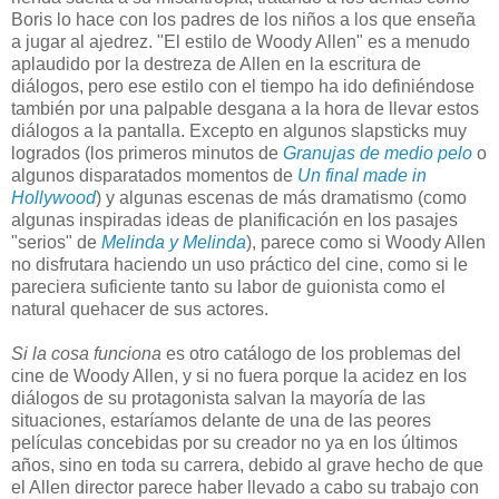
Boris lo hace con los padres de los niños a los que enseña
a jugar al ajedrez. "El estilo de Woody Allen" es a menudo
aplaudido por la destreza de Allen en la escritura de
diálogos, pero ese estilo con el tiempo ha ido definiéndose
también por una palpable desgana a la hora de llevar estos
diálogos a la pantalla. Excepto en algunos slapsticks muy
logrados (los primeros minutos de
Granujas de medio pelo
o
algunos disparatados momentos de
Un final made in
Hollywood
) y algunas escenas de más dramatismo (como
algunas inspiradas ideas de planificación en los pasajes
"serios" de
Melinda y Melinda
), parece como si Woody Allen
no disfrutara haciendo un uso práctico del cine, como si le
pareciera suficiente tanto su labor de guionista como el
natural quehacer de sus actores.
Si la cosa funciona
es otro catálogo de los problemas del
cine de Woody Allen, y si no fuera porque la acidez en los
diálogos de su protagonista salvan la mayoría de las
situaciones, estaríamos delante de una de las peores
películas concebidas por su creador no ya en los últimos
años, sino en toda su carrera, debido al grave hecho de que
el Allen director parece haber llevado a cabo su trabajo con