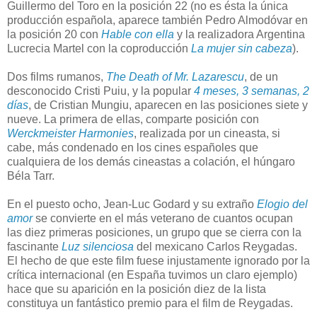
Guillermo del Toro en la posición 22 (no es ésta la única
producción española, aparece también Pedro Almodóvar en
la posición 20 con
Hable con ella
y la realizadora Argentina
Lucrecia Martel con la coproducción
La mujer sin cabeza
).
Dos films rumanos,
The Death of Mr. Lazarescu
, de un
desconocido Cristi Puiu, y la popular
4 meses, 3 semanas, 2
días
, de Cristian Mungiu, aparecen en las posiciones siete y
nueve. La primera de ellas, comparte posición con
Werckmeister Harmonies
, realizada por un cineasta, si
cabe, más condenado en los cines españoles que
cualquiera de los demás cineastas a colación, el húngaro
Béla Tarr.
En el puesto ocho, Jean-Luc Godard y su extraño
Elogio del
amor
se convierte en el más veterano de cuantos ocupan
las diez primeras posiciones, un grupo que se cierra con la
fascinante
Luz silenciosa
del mexicano Carlos Reygadas.
El hecho de que este film fuese injustamente ignorado por la
crítica internacional (en España tuvimos un claro ejemplo)
hace que su aparición en la posición diez de la lista
constituya un fantástico premio para el film de Reygadas.