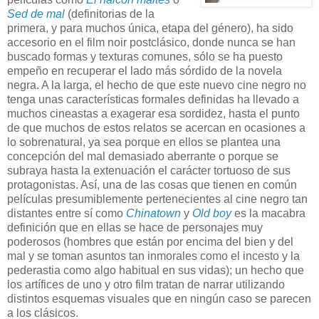
Sed de mal
(definitorias de la
primera, y para muchos única, etapa del género), ha sido
accesorio en el film noir postclásico, donde nunca se han
buscado formas y texturas comunes, sólo se ha puesto
empeño en recuperar el lado más sórdido de la novela
negra. A la larga, el hecho de que este nuevo cine negro no
tenga unas características formales definidas ha llevado a
muchos cineastas a exagerar esa sordidez, hasta el punto
de que muchos de estos relatos se acercan en ocasiones a
lo sobrenatural, ya sea porque en ellos se plantea una
concepción del mal demasiado aberrante o porque se
subraya hasta la extenuación el carácter tortuoso de sus
protagonistas. Así, una de las cosas que tienen en común
películas presumiblemente pertenecientes al cine negro tan
distantes entre sí como
Chinatown
y
Old boy
es la macabra
definición que en ellas se hace de personajes muy
poderosos (hombres que están por encima del bien y del
mal y se toman asuntos tan inmorales como el incesto y la
pederastia como algo habitual en sus vidas); un hecho que
los artífices de uno y otro film tratan de narrar utilizando
distintos esquemas visuales que en ningún caso se parecen
a los clásicos.