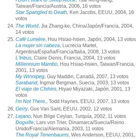
Taiwan/Francia/Austria, 2006, 16 votos
Star Spangled to Death
, Ken Jacobs, EEUU, 2004, 16
votos
The World
, Jia Zhang-ke, China/Japón/Francia, 2004,
14 votos
Café Lumière
, Hou Hsiao-hsien, Japón, 2004, 13 votos
La mujer sin cabeza
, Lucrecia Martel,
Argentina/España/Francia/
Italia, 2008, 13 votos
L'Intrus
, Claire Denis, Francia, 2004, 13 votos
Millennium Mambo
, Hou Hsiao-hsien, Taiwan/Francia,
2001, 13 votos
My Winnipeg
, Guy Maddin, Canadá, 2007, 13 votos
Saraband
, Ingmar Bergman, Suecia, 2003, 13 votos
El viaje de Chihiro
, Hiyao Miyazaki, Japón, 2001, 13
votos
I'm Not There.
, Todd Haynes, EEUU, 2007, 13 votos
Gerry
, Gus Van Sant, EEUU, 2002, 12 votos
Lejano
, Nuri Bilge Ceylan, Turquía, 2002, 11 votos
Dogville
, Lars von Trier, Dinamarca/Suecia/Reino
Unido/Francia/Alemania, 2003, 11 votos
The Royal Tenenbaums
, Wes Anderson, EEUU, 2001,