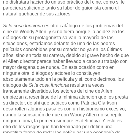
no disfrutara haciendo un uso práctico del cine, como si le
pareciera suficiente tanto su labor de guionista como el
natural quehacer de sus actores.
Si la cosa funciona
es otro catálogo de los problemas del
cine de Woody Allen, y si no fuera porque la acidez en los
diálogos de su protagonista salvan la mayoría de las
situaciones, estaríamos delante de una de las peores
películas concebidas por su creador no ya en los últimos
años, sino en toda su carrera, debido al grave hecho de que
el Allen director parece haber llevado a cabo su trabajo con
mayor desgana que nunca. En esta ocasión como en
ninguna otra, diálogos y actores lo constituyen
absolutamente todo en la película y si, como decimos, los
diálogos de
Si la cosa funciona
resultan a veces
francamente divertidos, los actores del cine de Allen
empiezan a resentirse de la mínima atención que les presta
su director
, de ahí que actrices como Patricia Clarkson
desarrollen algunos pasajes con un histrionismo excesivo,
dando la sensación de que con Woody Allen no se repite
ninguna toma, la primera siempre es definitiva. Y esto es
otro de los rasgos que han terminado por definir una
repetitiva forma de rodar las películas: una economía de