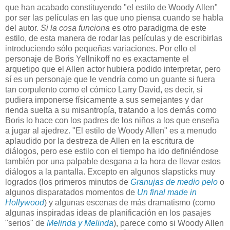
que han acabado constituyendo "el estilo de Woody Allen"
por ser las películas en las que uno piensa cuando se habla
del autor.
Si la cosa funciona
es otro paradigma de este
estilo, de esta manera de rodar las películas y de escribirlas
introduciendo sólo pequeñas variaciones. Por ello el
personaje de Boris Yellnikoff no es exactamente el
arquetipo que el Allen actor hubiera podido interpretar, pero
sí es un personaje que le vendría como un guante si fuera
tan corpulento como el cómico Larry David, es decir, si
pudiera imponerse físicamente a sus semejantes y dar
rienda suelta a su misantropía, tratando a los demás como
Boris lo hace con los padres de los niños a los que enseña
a jugar al ajedrez. "El estilo de Woody Allen" es a menudo
aplaudido por la destreza de Allen en la escritura de
diálogos, pero ese estilo con el tiempo ha ido definiéndose
también por una palpable desgana a la hora de llevar estos
diálogos a la pantalla. Excepto en algunos slapsticks muy
logrados (los primeros minutos de
Granujas de medio pelo
o
algunos disparatados momentos de
Un final made in
Hollywood
) y algunas escenas de más dramatismo (como
algunas inspiradas ideas de planificación en los pasajes
"serios" de
Melinda y Melinda
), parece como si Woody Allen