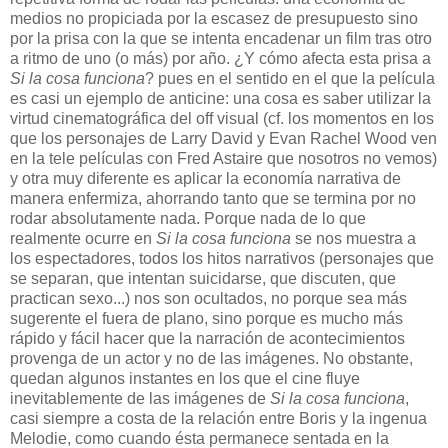
medios no propiciada por la escasez de presupuesto sino
por la prisa con la que se intenta encadenar un film tras otro
a ritmo de uno (o más) por año. ¿Y cómo afecta esta prisa a
Si la cosa funciona
? pues en el sentido en el que la película
es casi un ejemplo de anticine: una cosa es saber utilizar la
virtud cinematográfica del off visual (cf. los momentos en los
que los personajes de Larry David y Evan Rachel Wood ven
en la tele películas con Fred Astaire que nosotros no vemos)
y otra muy diferente es aplicar la economía narrativa de
manera enfermiza, ahorrando tanto que se termina por no
rodar absolutamente nada. Porque nada de lo que
realmente ocurre en
Si la cosa funciona
se nos muestra a
los espectadores, todos los hitos narrativos (personajes que
se separan, que intentan suicidarse, que discuten, que
practican sexo...) nos son ocultados, no porque sea más
sugerente el fuera de plano, sino porque es mucho más
rápido y fácil hacer que la narración de acontecimientos
provenga de un actor y no de las imágenes. No obstante,
quedan algunos instantes en los que el cine fluye
inevitablemente de las imágenes de
Si la cosa funciona
,
casi siempre a costa de la relación entre Boris y la ingenua
Melodie, como cuando ésta permanece sentada en la