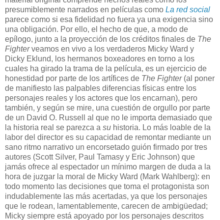
presumiblemente narrados en películas como
La red social
parece como si esa fidelidad no fuera ya una exigencia sino
una obligación. Por ello, el hecho de que, a modo de
epílogo, junto a la proyección de los créditos finales de
The
Fighter
veamos en vivo a los verdaderos Micky Ward y
Dicky Eklund, los hermanos boxeadores en torno a los
cuales ha girado la trama de la película, es un ejercicio de
honestidad por parte de los artífices de
The Fighter
(al poner
de manifiesto las palpables diferencias físicas entre los
personajes reales y los actores que los encarnan), pero
también, y según se mire, una cuestión de orgullo por parte
de un David O. Russell al que no le importa demasiado que
la historia real se parezca a
su
historia
. Lo más loable de la
labor del director es su capacidad de remontar mediante un
sano ritmo narrativo un encorsetado guión firmado por tres
autores (Scott Silver, Paul Tamasy y Eric Johnson) que
jamás ofrece al espectador un mínimo margen de duda a la
hora de juzgar la moral de Micky Ward (Mark Wahlberg): en
todo momento las decisiones que toma el protagonista son
indudablemente las más acertadas, ya que los personajes
que le rodean, lamentablemente, carecen de ambigüedad;
Micky siempre está apoyado por los personajes descritos