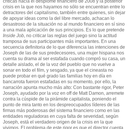
críticas hacia el desplome financiero de 2008 y la posterior
crisis en la que nos hayamos no sólo se encuentran entre lo
detractores del capitalismo, también entre quienes, sin dejar
de apoyar ideas como la del libre mercado, achacan lo
desastroso de la situación no al mundo financiero en sí sino
a una mala aplicación de sus principios. Es lo que pretende
Inside Job
, no criticar las reglas del juego sino la actitud
tramposa de sus participantes más importantes
. En una
secuencia definitoria de lo que diferencia las intenciones de
Joseph de las de sus predecesores, una mujer hispana nos
cuenta su drama al ser estafada cuando compró su casa, un
detalle aislado, el de la voz del pueblo que no vuelve a
sonar en todo el film, y sesgado, ya que el cineasta no
puede probar en qué grado las familias hoy en día en
bancarrota fueron estafadas en su momento, por ello, la
narración apunta mucho más alto: Con bastante rigor, Peter
Joseph, ayudado por la voz en off de Matt Damon, arremete
contra la cúspide de la pirámide capitalista, poniendo el
punto de mira tanto en los despreocupados líderes de las
firmas más poderosas del sistema financiero como en las
entidades reguladoras en cuya falta de severidad, según
Joseph, está el verdadero origen de la crisis en la que
vivimos. El problema de este rigor es que el director cuenta