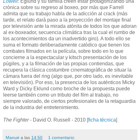
Lowell
: Eglund y su familia creen estar protagonizando una
crónica sobre su regreso al boxeo, por más que Farrell
admita que su trabajo habla de la adicción al crack (más
tarde, el relato dará paso a la proyección del montaje final
por televisión ante la mirada atónita de todos los que adoran
al ex-boxeador, secuencia climática tras la cual el rumbo de
los acontecimientos da un inadvertido giro). A todo ello se
suma el formato deliberadamente catódico que tienen los
combates filmados en la película, sobre todo en lo que
concierne a la espectacular y kitsch presentación de los
púgiles, y a la filmación de las propias contiendas, que
recupera la clásica costumbre cinematográfica de situar la
cámara fuera del ring (algo que, por otro lado, es inevitable
en televisión). Por eso, la presencia de los auténticos Micky
Ward y Dicky Eklund como broche de la propuesta puede
leerse también como un tributo del film al trabajo, no
siempre valorado, de ciertos profesionales de la retaguardia
de la industria del entretenimiento.
The Fighter
- David O. Russell - 2010 [
ficha técnica
]
Manué
a las
14:50
1 comentario: