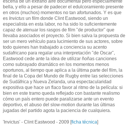
escena de un extraño aire documental pero especialmente
bella, y ello a pesar de padecer el edulcoramiento presente
en otros (muchos) momentos no tan afortunados. Y es que
es
Invictus
un film donde Clint Eastwood, siendo un
especialista en esta labor, no ha sido lo suficientemente
capaz de atenuar los rasgos de film "de productor" que
llevaba asociados el proyecto. Si bien salva la propuesta de
ser un mero vehículo para lucimiento de sus actores, sobre
todo quienes han trabajado a conciencia su acento
sudafricano para regalar una interpretación "de Oscar",
Eastwood cede ante la idea de utilizar ñoñas canciones
como subrayado dramático en los momentos menos
oportunos, al tiempo que aplica a la última parte del film, la
final de la Copa del Mundo de Rugby entre las selecciones
de Sudáfrica y Nueva Zelanda, una espectacularidad
expositiva que hace un flaco favor al ritmo de la película: si
bien en este tramo queda reflejado con bastante realismo
cómo un país entero puede paralizarse ante un evento
deportivo, el abuso del slow-motion durante las últimas
jugadas del partido agota la paciencia de cualquiera.
'Invictus' - Clint Eastwood - 2009 [
ficha técnica
]