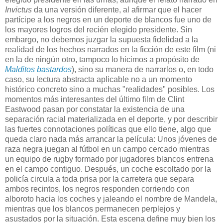
Invictus
da una versión diferente, al afirmar que el hacer
partícipe a los negros en un deporte de blancos fue uno de
los mayores logros del recién elegido presidente. Sin
embargo, no debemos juzgar la supuesta fidelidad a la
realidad de los hechos narrados en la ficción de este film (ni
en la de ningún otro, tampoco lo hicimos a propósito de
Malditos bastardos
), sino su manera de narrarlos o, en todo
caso, su lectura abstracta aplicable no a un momento
histórico concreto sino a muchas "realidades" posibles.
Los
momentos más interesantes del último film de Clint
Eastwood pasan por constatar la existencia de una
separación racial materializada en el deporte, y por describir
las fuertes connotaciones políticas que ello tiene, algo que
queda claro nada más arrancar la película: Unos jóvenes de
raza negra juegan al fútbol en un campo cercado mientras
un equipo de rugby formado por jugadores blancos entrena
en el campo contiguo. Después, un coche escoltado por la
policía circula a toda prisa por la carretera que separa
ambos recintos, los negros responden corriendo con
alboroto hacia los coches y jaleando el nombre de Mandela,
mientras que los blancos permanecen perplejos y
asustados por la situación.
Esta escena define muy bien los