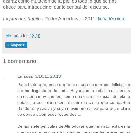
disfraz como mutación de la piel es todo lo que se nos
ofrece para introducir el punto central del discurso.
La piel que habito
- Pedro Almodóvar - 2011 [
ficha técnica
]
Manué
a las
13:10
Compartir
1 comentario:
Luissss
3/10/11 23:18
Pues fíjate que, pese a que sin duda es una peli fallida, no
me ha disgustado del todo. Hay algunos detalles de puesta
en escena muy buenos, como una gran utilización del plano
detalle, o ese plano cenital sobre la cama que comparten
Banderas y Anaya y cuyo movimento sirve para dejar claro
de dónde salen esos recuerdos...
De las siete películas de Almodóvar que he visto, ésta es la
que más me ha gustado; aunque creo que tiene elementos