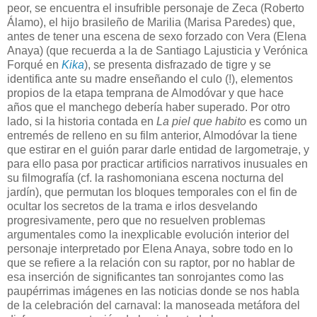
peor, se encuentra el insufrible personaje de Zeca (Roberto
Álamo), el hijo brasileño de Marilia (Marisa Paredes) que,
antes de tener una escena de sexo forzado con Vera (Elena
Anaya) (que recuerda a la de Santiago Lajusticia y Verónica
Forqué en
Kika
), se presenta disfrazado de tigre y se
identifica ante su madre enseñando el culo (!), elementos
propios de la etapa temprana de Almodóvar y que hace
años que el manchego debería haber superado. Por otro
lado, si la historia contada en
La piel que habito
es como un
entremés de relleno en su film anterior, Almodóvar la tiene
que estirar en el guión parar darle entidad de largometraje, y
para ello pasa por practicar artificios narrativos inusuales en
su filmografía (cf. la rashomoniana escena nocturna del
jardín), que permutan los bloques temporales con el fin de
ocultar los secretos de la trama e irlos desvelando
progresivamente, pero que no resuelven problemas
argumentales como la inexplicable evolución interior del
personaje interpretado por Elena Anaya, sobre todo en lo
que se refiere a la relación con su raptor, por no hablar de
esa inserción de significantes tan sonrojantes como las
paupérrimas imágenes en las noticias donde se nos habla
de la celebración del carnaval: la manoseada metáfora del