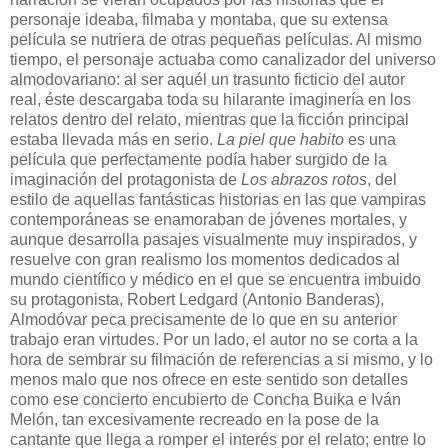
personaje ideaba, filmaba y montaba, que su extensa
película se nutriera de otras pequeñas películas. Al mismo
tiempo, el personaje actuaba como canalizador del universo
almodovariano: al ser aquél un trasunto ficticio del autor
real, éste descargaba toda su hilarante imaginería en los
relatos dentro del relato, mientras que la ficción principal
estaba llevada más en serio.
La piel que habito
es una
película que perfectamente podía haber surgido de la
imaginación del protagonista de
Los abrazos rotos
, del
estilo de aquellas fantásticas historias en las que vampiras
contemporáneas se enamoraban de jóvenes mortales, y
aunque desarrolla pasajes visualmente muy inspirados, y
resuelve con gran realismo los momentos dedicados al
mundo científico y médico en el que se encuentra imbuido
su protagonista, Robert Ledgard (Antonio Banderas),
Almodóvar peca precisamente de lo que en su anterior
trabajo eran virtudes
. Por un lado, el autor no se corta a la
hora de sembrar su filmación de referencias a si mismo, y lo
menos malo que nos ofrece en este sentido son detalles
como ese concierto encubierto de Concha Buika e Iván
Melón, tan excesivamente recreado en la pose de la
cantante que llega a romper el interés por el relato; entre lo