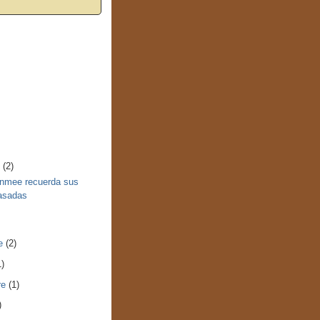
e
(2)
nmee recuerda sus
asadas
re
(2)
1)
re
(1)
)