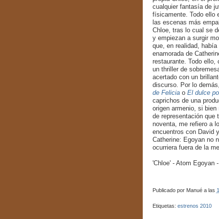
cualquier fantasía de j
físicamente. Todo ello
las escenas más empala
Chloe, tras lo cual se d
y empiezan a surgir mot
que, en realidad, había
enamorada de Catherine
restaurante. Todo ello,
un thriller de sobremes
acertado con un brillan
discurso. Por lo demás,
de Felicia
o
El dulce po
caprichos de una produ
origen armenio, si bien
de representación que 
noventa, me refiero a 
encuentros con David y
Catherine: Egoyan no n
ocurriera fuera de la m
'Chloe' - Atom Egoyan -
Publicado por
Manué
a las
1
Etiquetas:
estrenos 2010