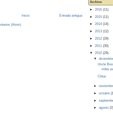
Archivo
►
2016
(11)
Inicio
Entrada antigua
►
2015
(11)
►
2014
(14)
ntarios (Atom)
►
2013
(12)
►
2012
(29)
►
2011
(30)
▼
2010
(29)
▼
diciembr
Uncle Boo
vidas p
Chloe
►
noviemb
►
octubre
(
►
septiemb
►
agosto
(3