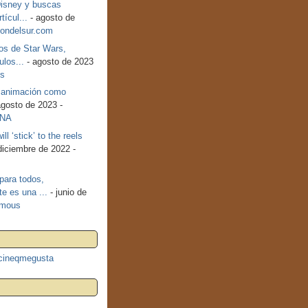
Disney y buscas
tícul...
- agosto de
iondelsur.com
cos de Star Wars,
ulos...
- agosto de 2023
es
e animación como
agosto de 2023 -
INA
ll ‘stick’ to the reels
diciembre de 2022 -
para todos,
te es una ...
- junio de
mous
cineqmegusta