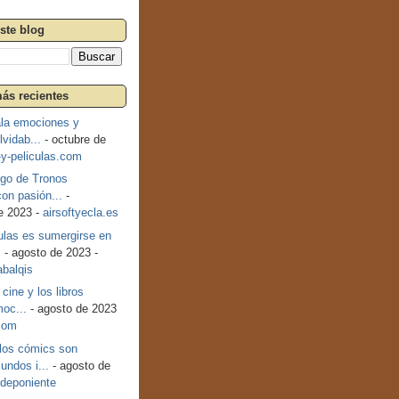
ste blog
ás recientes
ala emociones y
lvidab...
- octubre de
-y-peliculas.com
ego de Tronos
on pasión...
-
e 2023 -
airsoftyecla.es
culas es sumergirse en
.
- agosto de 2023 -
abalqis
 cine y los libros
oc...
- agosto de 2023
com
 los cómics son
undos i...
- agosto de
deponiente