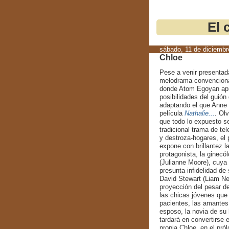
El 
sábado, 11 de diciembr
Chloe
Pese a venir presentad
melodrama convencion
donde Atom Egoyan apr
posibilidades del guión
adaptando el que Anne 
película
Nathalie...
. Olv
que todo lo expuesto s
tradicional trama de te
y destroza-hogares, el 
expone con brillantez l
protagonista, la ginecó
(Julianne Moore), cuya 
presunta infidelidad de 
David Stewart (Liam Ne
proyección del pesar de
las chicas jóvenes que
pacientes, las amantes
esposo, la novia de su 
tardará en convertirse 
propia Chloe, en el pró