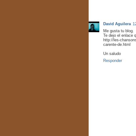
1 comentario:
David Aguilera
1
Me gusta tu blog.
Te dejo el enlace 
http://les-chanson
carente-de.html
Un saludo
Responder