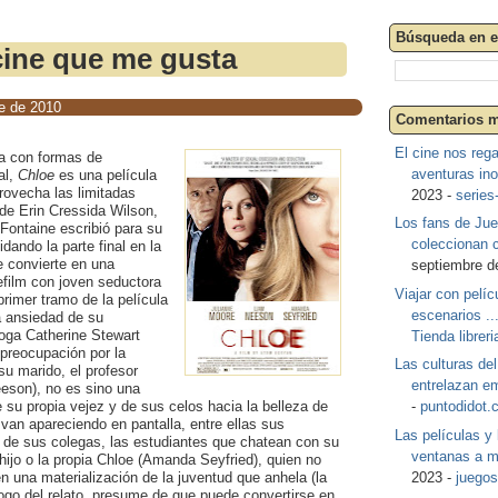
Búsqueda en e
cine que me gusta
e de 2010
Comentarios m
El cine nos reg
a con formas de
aventuras ino
al,
Chloe
es una película
ovecha las limitadas
2023 -
series
 de Erin Cressida Wilson,
Los fans de Ju
Fontaine escribió para su
coleccionan c
idando la parte final en la
e convierte en una
septiembre d
lefilm con joven seductora
Viajar con pelí
primer tramo de la película
escenarios ..
a ansiedad de su
loga Catherine Stewart
Tienda libreri
preocupación por la
Las culturas del
su marido, el profesor
entrelazan em
eson), no es sino una
 su propia vejez y de sus celos hacia la belleza de
-
puntodidot.
 van apareciendo en pantalla
, entre ellas sus
Las películas y
 de sus colegas, las estudiantes que chatean con su
ventanas a m
hijo o la propia Chloe (Amanda Seyfried), quien no
en una materialización de la juventud que anhela (la
2023 -
juegos
logo del relato, presume de que puede convertirse en