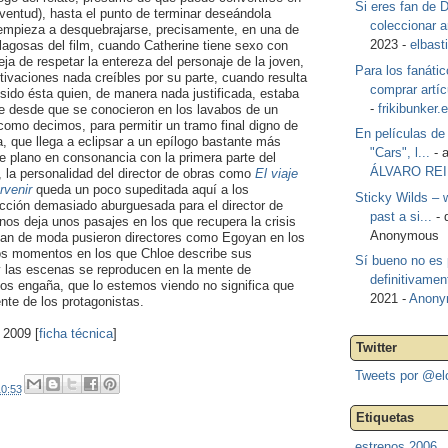
Si eres fan de 
uventud), hasta el punto de terminar deseándola
coleccionar ar
 empieza a desquebrajarse, precisamente, en una de
2023 -
elbast
gosas del film, cuando Catherine tiene sexo con
eja de respetar la entereza del personaje de la joven,
Para los fanáti
ivaciones nada creíbles por su parte, cuando resulta
comprar artíc
 sido ésta quien, de manera nada justificada, estaba
-
frikibunker.
 desde que se conocieron en los lavabos de un
 como decimos, para permitir un tramo final digno de
En películas d
a, que llega a eclipsar a un epílogo bastante más
"Cars", l...
- 
te plano en consonancia con la primera parte del
ÁLVARO RE
 la personalidad del director de obras como
El viaje
rvenir
queda un poco supeditada aquí a los
Sticky Wilds – wi
cción demasiado aburguesada para el director de
past a si...
- 
 nos deja unos pasajes en los que recupera la crisis
Anonymous
tan de moda pusieron directores como Egoyan en los
los momentos en los que Chloe describe sus
Sí bueno no es 
 las escenas se reproducen en la mente de
definitivamen
os engaña, que lo estemos viendo no significa que
2021 -
Anony
ente de los protagonistas.
 2009 [
ficha técnica
]
Twitter
Tweets por @el
0:53
Etiquetas
estrenos 2006